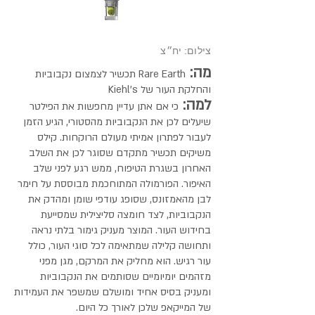
צילום: יח״צ
מה:
Rare Earth תכשיר לצמצום נקבוביות
והחלקת העור של Kiehl’s
למה:
כי אם אתן עדיין מחפשות את הפילטר
שיעלים לכן את הנקבוביות מהסטורי, הגיע הזמן
לעבור לפתרון אמיתי מעולם הרוקחות. קילס
משיקים תכשיר מתקדם שסוגר לכן את השלב
האחרון בשגרת הטיפוח, ממש רגע לפני שלב
האיפור. הפורמולה המתוחכמת מבוססת על חימר
לבן מהאמזונס, שסופג עודפי שומן ומהדק את
הנקבוביות, לצד חומצה סליצילית שמסייעת
בחידוש העור. המוצר מעניק גימור בלתי נראה
ותחושה קלילה שמתאימה לכל סוגי העור, כולל
עור רגיש. הוא מחליק את המרקם, מגן מפני
מזהמים יומיומיים שסותמים את הנקבוביות
ומעניק בסיס אחיד ומושלם שמשפר את העמידות
של המייקאפ שלכן לאורך כל היום.