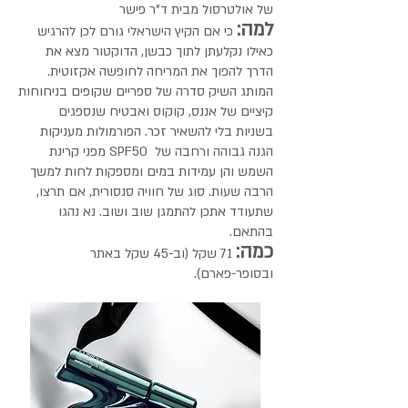
של אולטרסול מבית ד"ר פישר
למה:
כי אם הקיץ הישראלי גורם לכן להרגיש
כאילו נקלעתן לתוך כבשן, הדוקטור מצא את
הדרך להפוך את המריחה לחופשה אקזוטית.
המותג השיק סדרה של ספריים שקופים בניחוחות
קיציים של אננס, קוקוס ואבטיח שנספגים
בשניות בלי להשאיר זכר. הפורמולות מעניקות
הגנה גבוהה ורחבה של SPF50 מפני קרינת
השמש והן עמידות במים ומספקות לחות למשך
הרבה שעות. סוג של חוויה סנסורית, אם תרצו,
שתעודד אתכן להתמגן שוב ושוב. נא נהגו
בהתאם.
כמה:
71 שקל (וב-45 שקל באתר
ובסופר-פארם).