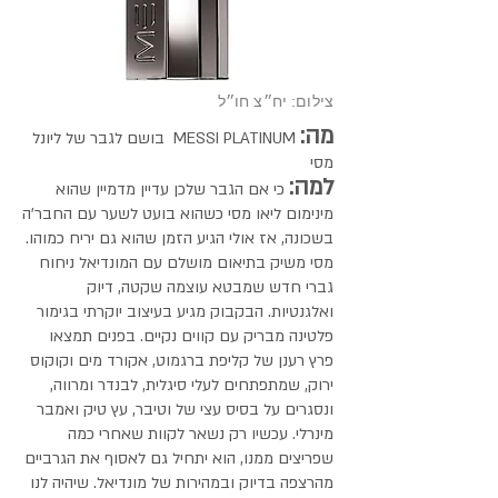
צילום: יח״צ חו״ל
מה:
MESSI PLATINUM בושם לגבר של ליונל
מסי
למה:
כי אם הגבר שלכן עדיין מדמיין שהוא
מינימום ליאו מסי כשהוא בועט לשער עם החבר'ה
בשכונה, אז אולי הגיע הזמן שהוא גם יריח כמוהו.
מסי משיק בתיאום מושלם עם המונדיאל ניחוח
גברי חדש שמבטא עוצמה שקטה, דיוק
ואלגנטיות. הבקבוק מגיע בעיצוב יוקרתי בגימור
פלטינה מבריק עם קווים נקיים. בפנים תמצאו
פרץ רענן של קליפת ברגמוט, אקורד מים וקוקוס
ירוק, שמתפתחים לעלי סיגלית, לבנדר ומרווה,
ונסגרים על בסיס עצי של וטיבר, עץ טיק ואמבר
מינרלי. עכשיו רק נשאר לקוות שאחרי כמה
שפריצים ממנו, הוא יתחיל גם לאסוף את הגרביים
מהרצפה בדיוק ובמהירות של מונדיאל. שיהיה לנו