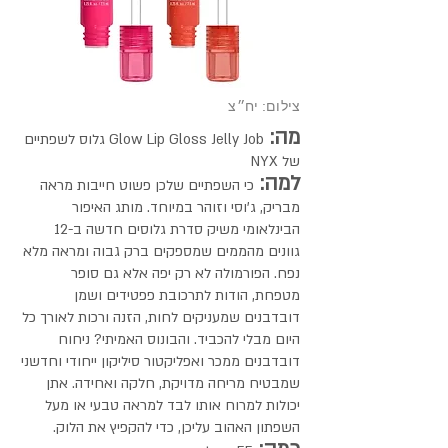
צילום: יח״צ
מה:
Glow Lip Gloss Jelly Job גלוס לשפתיים
של NYX
למה:
כי השפתיים שלכן פשוט חייבות מראה
מבריק, ג'וסי וזוהר במיוחד. מותג האיפור
הבינלאומי משיק סדרת גלוסים חדשה ב-12
גוונים מהממים שמספקים ברק גבוה ומראה מלא
נפח. הפורמולה לא רק יפה אלא גם סופר
מטפחת, הודות לתרכובת פפטידים ושמן
דובדבנים שמעניקים לחות, הזנה ורכות לאורך כל
היום מבלי להכביד. והבונוס האמיתי? ניחוח
דובדבנים ממכר ואפליקטור סיליקון ייחודי וחדשני
שמבטיח מריחה מדויקת, חלקה ואחידה. אתן
יכולות למרוח אותו לבד למראה טבעי או מעל
השפתון האהוב עליכן, כדי להקפיץ את הלוק.