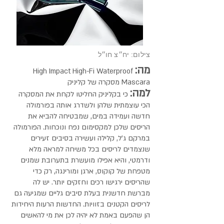
צילום: יח״צ חו״ל
מה:
High Impact High-Fi Waterproof
Mascara מסקרה של קליניק
למה:
כי בקליניק החליטו לקחת את המסקרה
הכי עוצמתית שלהן ולשדרג אותה בפורמולה
חדשה ועמידה במים, שמבטיחה להביא את
הריסים שלכן למקסימום נפח ונוכחות. הפורמולה
במרקם ג'ל, קלילה ועשירה בסיבים זעירים
שנצמדים לריסים בכל משיחה למראה מלא
ודרמטי, והיא אפילו מועשרת בתערובת שמנים
מטפחת של קוקוס, ארגן ומורינגה, רק כדי
שהריסים ירגישו רכים וחזקים יותר. יש לה
מברשת חדשנית בעלת סיבים גליים שמגיעה גם
לריסים הקטנים בזוויות. החדשות הרעות היחידות
הן שהפעם באמת לא יהיה לכן את מי להאשים