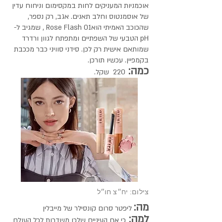
אוכמניות המעניקים לחות במקסימום וניחוח עדין
של אוסמנטוס וחלב תאנים. אגב, רק נספר,
שהכוכב האמיתי הואRose Flash 01 , שמגיב ל-
pH הטבעי של השפתיים ומתפתח לגוון ורדרד
שמותאם אישית רק לכן. סידני סוויני כבר מככבת
בקמפיין. עכשיו תורכן.
כמה:
220 שקל.
צילום: יח״צ חו״ל
מה:
ליפטר סרום קונסילר של מייבלין
למה:
כי אם העיניים שלכן משדרות לכל העולם