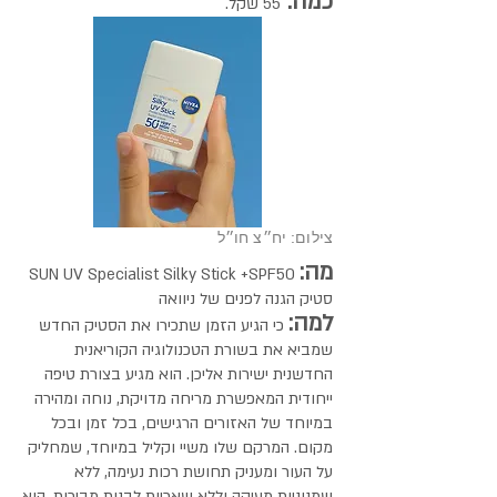
כמה:
55 שקל.
צילום: יח״צ חו״ל
מה:
SUN UV Specialist Silky Stick +SPF50
סטיק הגנה לפנים של ניוואה
למה:
כי הגיע הזמן שתכירו את הסטיק החדש
שמביא את בשורת הטכנולוגיה הקוריאנית
החדשנית ישירות אליכן. הוא מגיע בצורת טיפה
ייחודית המאפשרת מריחה מדויקת, נוחה ומהירה
במיוחד של האזורים הרגישים, בכל זמן ובכל
מקום. המרקם שלו משיי וקליל במיוחד, שמחליק
על העור ומעניק תחושת רכות נעימה, ללא
שמנוניות מעיקה וללא שאריות לבנות מביכות. הוא