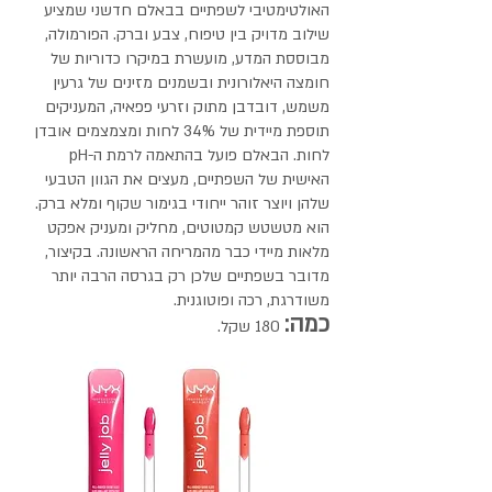
האולטימטיבי לשפתיים בבאלם חדשני שמציע
שילוב מדויק בין טיפוח, צבע וברק. הפורמולה,
מבוססת המדע, מועשרת במיקרו כדוריות של
חומצה היאלורונית ובשמנים מזינים של גרעין
משמש, דובדבן מתוק וזרעי פפאיה, המעניקים
תוספת מיידית של 34% לחות ומצמצמים אובדן
לחות. הבאלם פועל בהתאמה לרמת ה-pH
האישית של השפתיים, מעצים את הגוון הטבעי
שלהן ויוצר זוהר ייחודי בגימור שקוף ומלא ברק.
הוא מטשטש קמטוטים, מחליק ומעניק אפקט
מלאות מיידי כבר מהמריחה הראשונה. בקיצור,
מדובר בשפתיים שלכן רק בגרסה הרבה יותר
משודרגת, רכה ופוטוגנית.
כמה:
180 שקל.