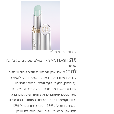
צילום: יח״צ חו״ל
מה:
PRISMA FLASH באלם שפתיים של ג'ורג'יו
ארמני
למה:
כי אם אתן מחפשות מוצר אחד שיסגור
לכן את פינת האור, הצבע והטיפוח בלי להעמיס
על התיק, הגעתן ליעד שלכן. במותג הצליחו
להנדס באלם מתוחכם שמציע טכנולוגייה עם
נאנו פנינים ששוברים את האור ומעניקים ברק
גלוסי ועוצמתי כבר במריחה ראשונה. הפורמולה
המפנקת מכילה 63% רכיבי טיפוח, כולל 12%
סקוואלן, חמאת שיאה, שמן חוחובה ושמן