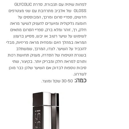
לפחות שיהיה עם תגבורת. סדרת GLYCOLIC
GLOSS של אלביב מתרחבת עם שני מצטרפים
חדשים, ספריי סרום ומרכך, המבוססים על
חומצה גליקולית ומיועדים להעניק לשיער מראה
חלק, רך, זוהר ומלא ברק. ספריי הסרום מתאים
לשימוש על שיער רטוב או יבש, מסייע ברענון
המראה במהלך היום ומפחית מראה פריזיות, מבלי
להכביד על השיער. לצדו, המרכך, שמשתלב
בשגרת הטיפוח של הסדרה, מעניק תחושת רכות
ותורם למראה חלק ומבריק יותר. בקיצור, שתי
סיבות נוספות לבדוק אם השיער שלכן כבר מוכן
לשדרוג.
כמה:
30-50 שקל ומוצר.