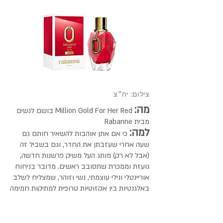
צילום: יח״צ
מה:
Million Gold For Her Red בושם לנשים
מבית Rabanne
למה:
כי אם אתן אוהבות להשאיר חותם גם
שעה אחרי שעזבתן את החדר, וגם בשביל זה
(אבל לא רק) מותג העל משיק פרשנות חדשה,
נועזת וממכרת שתסובב ראשים. מדובר בניחוח
אוריינטלי ונילי עוצמתי, נשי וזוהר, שמצליח לשלב
באלגנטיות בין אקזוטיות טרופית למתיקות חמימה
שעוטפת את העור לאורך זמן. השילוב המסעיר
הזה נפתח בנגיעת קוקוס קטיפתית, ממשיך ללב
פרחוני של ילנג ילנג שטוף אור, ונסגר בשובל