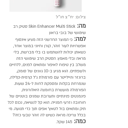
צילום: יח״צ חו״ל
מה:
Skin Enhancer Multi Stick סטיק רב
שימושי של בובי בראון
למה:
כי המוצר החדשני הזה מציע אינסוף
אפשרויות לעור זוהר, קורן וחיוני במוצר אחד,
כשאתן יכולות להשתמש בו בלי מברשת, בלי
מראה ובלי מאמץ. הסטיק הרב שימושי הזה
משלב בין טיפוח לאיפור ומתאים לפנים, ללחיים
ולשפתיים. הוא מגיע ב-10 גוונים של סומק,
ברונזר והיילייטר עם פורמולת ג'ל קרמית-קלילה,
שנמרחת בקלות ומספקת לחות ל-24 שעות.
הפורמולה מועשרת בחומצה היאלורונית,
פיגמנטים פנינתיים ותערובת שמנים בוטניים של
חוחובה וזרעי חמנייה. הוא קל לנשיאה, נכנס לכל
תיק ומתאים בול לטאץ' אפים תוך כדי תנועה. מי
בכלל צריכה מראה כשיש לה זוהר טבעי כזה?
כמה:
145 שקל.