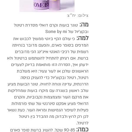
צילום: יח״צ
מה:
טונר בועות וקרם דואלי מסדרת רטינול
ובקצ'יול של Some by mi
למה:
כי עולם הקיי ביוטי ממשיך לכבוש את
המדפים בסופר פארם, והפעם מדובר בנחיתה
רשמית של רכיבי האנטי אייג'ינג הכי מדוברים
ברשת. אם רציתן להתחיל להשתמש ברטינול ולא
ידעתן איך, הסדרה הזו מותאמת בדיוק לצעדים
הראשונים שלכן או לעור צעיר: היא משלבת
רטינול, רטינל ובקוצ'יול כדי להעניק כניסה
הדרגתית, עדינה ונוחה לחוויה. טונר הבועות מציע
שלב ראשון בשגרה עם מיקרו בועות שמחליקות
את מרקם העור ומצמצמות נקבוביות, והקרם
הדואלי מציע אפקט סינרגטי של שתי פורמולות
פעילות לשיפור הגמישות ומראה העור. כעת נשאר
לכן רק לרוץ ולבדוק מה ההבדל בין רטינול
לרטינל.
כמה:
90-85 שקל. להשיג ברשת סופר פארם