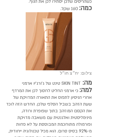
כשהריסים שלכן יסתירו לכן את הנוף.
כמה:
160 שקל.
צילום: יח״צ חו״ל
מה:
SKIN TINT טינט של ג'ורג'יו ארמני
למה:
כי ארמני החליט לחסוך לכן את המרדף
אחרי הניסיון לתפוס את התאורה המדויקת של
שעת הזהב בשביל הסלפי שלכן. החדש הזה לוכד
את הקסם המוזהב בתוך שפופרת ורודה,
מינימליסטית ואלגנטית עם משאבה מדויקת
ופורמולה מתוחכמת המבוססת על לא פחות
מ-92% בסיס סרום. הוא מכיל טכנולוגיה ייחודית,