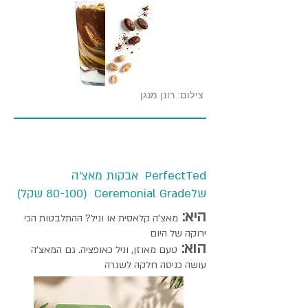
צילום: רונן מנגן
PerfectTed אבקות מאצ'ה
שלCeremonial Grade (80-100 שקל)
היא:
מאצ'ה קלאסית או וניל? ההתלבטות הכי
ירוקה של היום
הוא:
טעם מאוזן, וניל כאופציה. גם המאצ'ה
עושה כניסה חלקה לשגרה