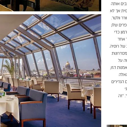
בים אותה
ית אך לא
ר וולטר.
ים שלו,
מון כדי
 אחד
של רוסיה.
סדרונות
ה על
נות הזו,
האלה
 הנדירים
י
. "זה