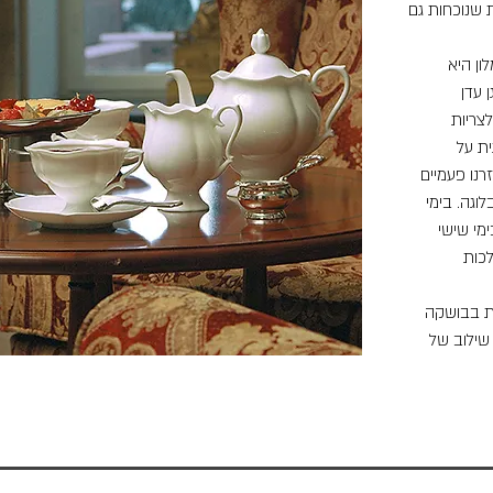
 שנוכחות גם
ון היא
יא גן עדן
צריות
ת על
רנו פעמיים
לוגה. בימי
יט ובימי שישי
לכות
בת בבושקה
 שילוב של