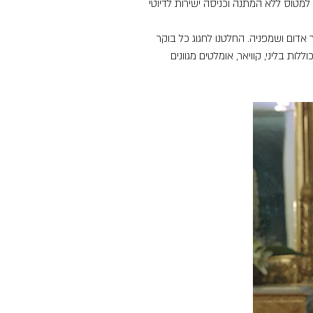
 VIP, מסירת כרטיסי עלייה למטוס ללא המתנה וכניסה ישירות לדיוטי
מפינסקי מוייקה 22 מגישים קוויאר אדום ושמפניה. החלטנו לחגוג כל בוקר
ת בליני, קוויאר, אומלטים מגוונים