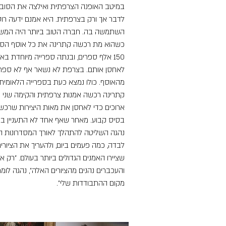
במיטב האופנה הצרפתית ואילצה את הסוב
לדבר אך ורק בצרפתית. היא אמנם ידעה רוס
השתמשה בה. חברה הטוב ביותר היה המשור
כשהוא מת רכשה קתרינה את כל אוסף הספר
150 אלף ספרים, ובנתה ספרייה מיוחדת באר
לאחסן אותם. בצרפת לא נשאר אף לא ספר
מהאוסף. כולו נמצא כעת בספרייה הלאומית 
קתרינה רכשה אמנות צרפתית והקימה שני מ
ארוכים כדי לאחסן את מאות היצירות שרכש
בסיס קבוע. מאחר שאף אחד לא התעניין באמ
נהגה השליטה להתהלך לאורך המסדרונות 
לבדה, כמה פעמים ביום, ולהעריך את הציורים
שציירו האמנים הגדולים ביותר בעולם. "רק אנ
והעכברים נהנים מהציורים האלה", נהגה לומר
מקום ההתבודדות שלי".