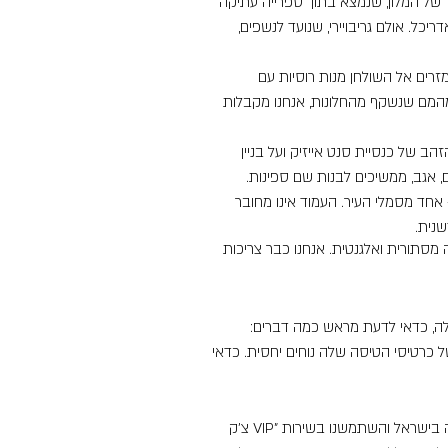
ון ויטה. בבר של המלון, שנמצא בתוך ספרייה עתיקה
כל. אולם גריבויירי, שנועד לנשפים,
לזה. השף מזרים אל השולחן מנות רוסיות עם
מהמם שנשקף מהחלונות, אנחנו מקבלות
ב של כנסיית סנט אייזיק ועל בניין
, אגב, ממשיכים לבנות שם ספינות.
חד מסמלי העיר. העמוד אינו מחובר
שנית.
מסתורית ואלגנטית. אנחנו כבר צריכות
ולה, כדאי לדעת מראש כמה דברים:
 כרטיסי הטיסה שלה נוחים יחסית. כדאי
* החלטנו להתחיל את החוויה המלכותית כבר בשדה התעופה בישראל והשתמשנו בשירות "VIP צ'ק