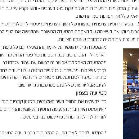
ו נמצא המלון נבנה ב־1853 ושימש בית דירות לעובדי ההרמיטאז'. בנה אותו הארכיטקט ההולנדי וסילי פ
 עתיק, מתקיימות הופעות חיות של מוזיקת ג'אז בערבים - והוא נקרא על שם האדרי
אלי, כולל אח ותמונות שמן עתיקות.
בקומה האחרונה נמצאת מסעדת Belle Vue - מסעדה רוסית־צרפתית בניצוחו של השף הצרפתי כריסטוף לה פ
סטרוגנוף וקוויאר. בעיצומה של הארוחה במסעדה החשוכה שמדגישה את הנוף ה
דה משגרת את הגלויה לכתובת שאנחנו מציינות.
מהמסעדה ניתן להשקיף על ארמון ההרמיטאז' וגם על כיפת הזה
האדמירל - המקום שבו נבנו הספינות של פטר הגדול. עד היום
מהמסעדה האפלולית אפשר גם לראות את עמוד אלכסנדר - א
לקרקע ויציבותו מרשימה. טכנולוגיית הבנייה שלו נחשבת לחד
פתיתי השלג הולכים ונעלמים, משאירים את העיר הקרה והיפה 
לעזוב אבל יודעות שאל סנט פטרסבורג נחזור שוב.
קטיושה בצפון
כדי להשלים את החוויה בעיר האלגנטית, בסגנון קתרינה הגד
* אירופלוט היא חברת התעופה הרוסית הלאומית והמחירים של
לשדרג למחלקת הנוחות כדי לטוס כמו בני מלוכה.