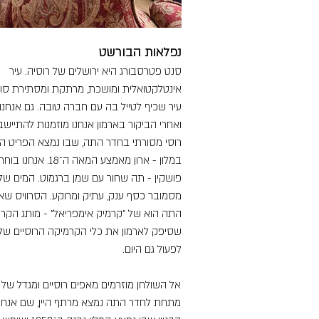
נפלאות הבורשט
סנט פטרסבורג היא ירושלים של רוסיה. עיר
אינטלקטואלית ומושכת, מרתקת ומסתירת סוד
עיר שכיף לטייל בה עם חברה טובה. גם אנחנו
ואחרי הביקור בארמון אנחנו מוזמנות להתיי
רוסי מסורתי בחדר התה, שבו נמצא הפריט הע
במלון - ארון מאמצע המאה ה־18
פושקין - תה שחור עם שמן ברגמוט. המים שלו
מסמובר כסף ענק, עתיק ומרוקע. הסרוויס שאל
התה הוא של "קרמיק אימפריאל" - מותג הקר
שסיפק לארמון את כלי הקרמיקה הרוסיים שלו
לפעול גם היום.
אל השולחן מוזרמים מאפים רוסיים ומגדל של תו
מתחת לחדר התה נמצא מרתף היין, שם אנחנו