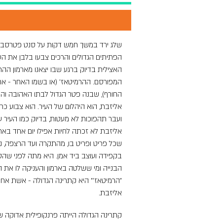
שלג ירד במשך חמש דקות על סנט פטרסבור
הפתיתים הגדולים והרכים צבעו בלבן את הע
האצילית בדיוק ברגע שבו יצאנו מארמון ההר
המפורסם. ההרמיטאז' (או בשמו האחר - ארמ
החורף), שבנה פטר הגדול לבתו האהובה והח
אליזבת, הוא היהלום של העיר. הוא צבוע כרג
ועבר תהפוכות לא מעטות, בדיוק כמו העיר 
אליזבת לא זכתה לחיות אפילו יום אחד בארמ
שכל פריט ופריט בו, מהתקרה ועד הרצפה, נ
בקפידה ועוצב ביד אמן. היא מתה לפני שהס
הבנייה ומי ששלטה בארמון והעניקה לו את הכ
"הרמיטאז'" היא קתרינה הגדולה - אשת אחי
אליזבת.
קתרינה הגדולה הייתה פרנקופילית אדוקה