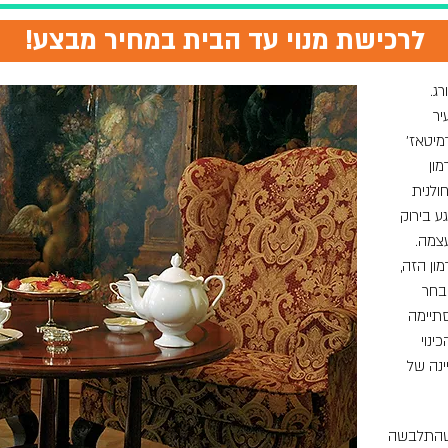
!לרכישת מנוי עד הבית במחיר מבצע
ג.
יר
מיטאז'
ון
ולנית
ע בירוק
עצמה.
ון הזה,
בחר
תיימה
ינוי
ינה של
 שהתלבשה