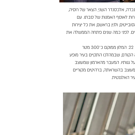
דה, אלכסנדר השני, הצאר של רוסיה,
ירות לאוסף האמנות של סבתו. עם
ני מאה שנה, באוקטובר 1917, הלאימו הסובייטים, ולנין בראשם, את כל יצירות
רים. לפני כמה שנים פתחה הממשלה את
את הסיור מובילה הלנה, המדריכה שלנו ממלון קמפינסקי מוייקה 22. המלון ממוקם כ־300 מטר
 הקודם, שבמהלכו התקיים בעיר מופע
מעל גגותיו. המעבר מהארמון שמעוצב
מעוצב בהשראתה, ברהיטים מקוריים
יר האלגנטית.