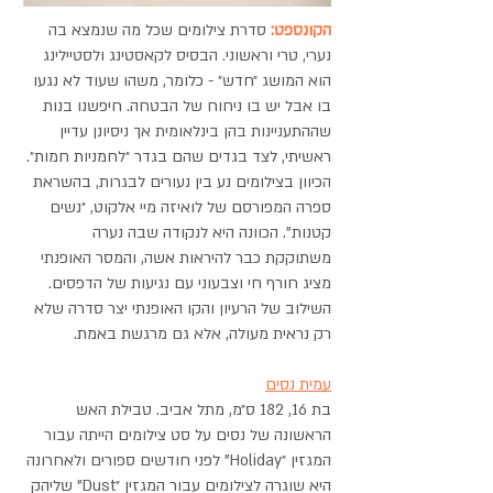
הקונספט:
סדרת צילומים שכל מה שנמצא בה
נערי, טרי וראשוני. הבסיס לקאסטינג ולסטיילינג
הוא המושג ״חדש״ - כלומר, משהו שעוד לא נגעו
בו אבל יש בו ניחוח של הבטחה. חיפשנו בנות
שההתעניינות בהן בינלאומית אך ניסיונן עדיין
ראשיתי, לצד בגדים שהם בגדר ״לחמניות חמות״.
הכיוון בצילומים נע בין נעורים לבגרות, בהשראת
ספרה המפורסם של לואיזה מיי אלקוט, ״נשים
קטנות". הכוונה היא לנקודה שבה נערה
משתוקקת כבר להיראות אשה, והמסר האופנתי
מציג חורף חי וצבעוני עם נגיעות של הדפסים.
השילוב של הרעיון והקו האופנתי יצר סדרה שלא
רק נראית מעולה, אלא גם מרגשת באמת.
עמית נסים
בת 16, 182 ס״מ, מתל אביב. טבילת האש
הראשונה של נסים על סט צילומים הייתה עבור
המגזין ״Holiday" לפני חודשים ספורים ולאחרונה
היא שוגרה לצילומים עבור המגזין ״Dust" שליהק