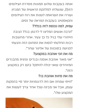
אותה בעקבות שלוש תמונות מסדרת הצילומים
הזו(!), שנשלחו למלהקת הראשית של המגזין
ועוררו את השראתה לשנות את רוח הצילומים
והקאסטינג בעקבות המראה של נסים.
איפור ושיער מיכל רונן במוצרי איל מקיאג'
עמית, למה נכנסת לזה בכלל?
ע' סטיילינג לישי ברילמן והילה פולונסקי
"הרבה אנשים המליצו לי לדגמן בגלל הגובה
דוגמניות עמית נסים, נטע סלעי וקיילי פישר
הייחודי שלי בגיל כל כך צעיר. אחרי מחשבות
רבות החלטתי לנסות את התחום הזה והגעתי
ב״אלינור שחר״
לפגישה בסוכנות של אלינור שחר".
מה את הכי אוהבת במקצוע?
"אני מאוד אוהבת אופנה ובגדים ונהנית מהבגדים
המיוחדים שאני יכולה להיתקל בהם רק במקצוע
הזה".
מה את פחות אוהבת בו?
"הייתי שמחה אם היה לדוגמניות יותר סיי בהפקות
עצמן, אבל אני מבינה שכל אחד צריך לעשות את
המקצוע שלו".