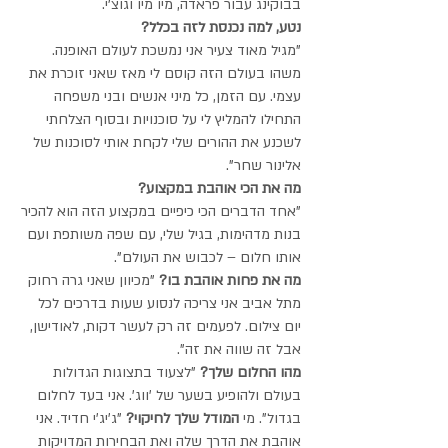
בבוקינג עבור פראדה, מיו מיו וגוצ׳י.
נטע, למה נכנסת לזה בכלל?
"מגיל מאוד צעיר אני נמשכת לעולם האופנה.
משהו בעולם הזה קוסם לי מאז שאני זוכרת את
עצמי. עם הזמן, כל מיני אנשים ובני משפחה
התחילו להמליץ לי על סוכנויות ובסוף הצלחתי
לשכנע את ההורים שלי לקחת אותי לסוכנות של
אלינור שחר".
מה את הכי אוהבת במקצוע?
"אחד הדברים הכי כיפיים במקצוע הזה הוא להכיר
בנות מדהימות, בגיל שלי, עם שפה משותפת ועם
אותו חלום – לכבוש את העולם".
מה את פחות אוהבת בו?
"מכיוון שאני גרה רחוק
מתל אביב אני צריכה לנסוע שעות בדרכים לכל
יום צילום. לפעמים זה רק לעשר דקות, לאודישן,
אבל זה שווה את זה".
מהו החלום שלך?
"לצעוד בתצוגות הגדולות
בעולם ולהופיע בשער של 'ווג'. אני בעד לחלום
בגדול". מי
המודל שלך לחיקוי?
"ג'יג'י חדיד. אני
אוהבת את הדרך שלה ואת הבחירות המדויקות