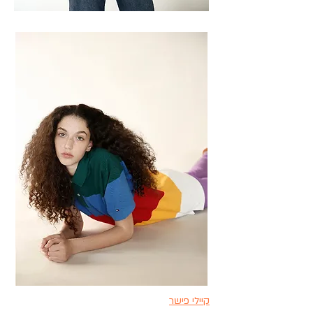
קיילי פישר