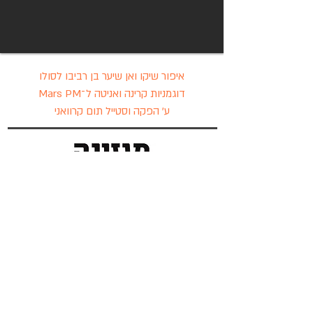
איפור שיקו ואן שיער בן רביבו לסולו
דוגמניות קרינה ואניטה ל־Mars PM
ע' הפקה וסטייל תום קרוואני
שירות לקוחות 03-7396888
כתבת השער
כתבות מגזין
חדשות/חדשים
שווה בדיקה
הפקת אופנה
אהבנו
עיצוב הבית