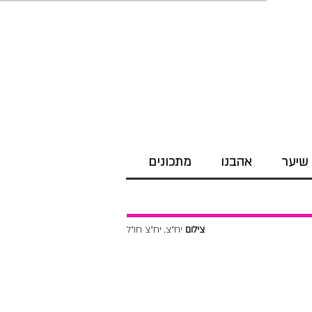
שיער
אהבנו
מתכונים
צילום
יח"צ, יח"צ חו"ל