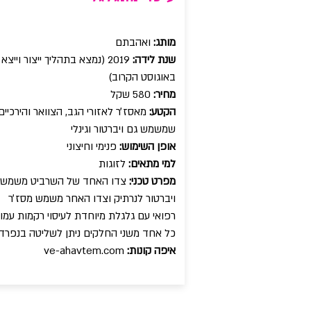
מותג:
ואהבתם
שנת לידה:
2019 (נמצא בתהליך ייצור וייצא
באוגוסט הקרוב)
מחיר:
580 שקל
הקטע:
מאסז׳ר לאזורי הגב, הצוואר והירכיים
שמשמש גם ויברטור וגינלי
אופן השימוש:
פנימי וחיצוני
למי מתאים:
לזוגות
מפרט טכני:
צדו האחד של השרביט משמש
ויברטור לנרתיק וצדו האחר משמש מסז׳ר
רפואי עם גלגלת מיוחדת לעיסוי רקמות עמוק
כל אחד משני החלקים ניתן לשליטה בנפרד
איפה קונות:
ve-ahavtem.com