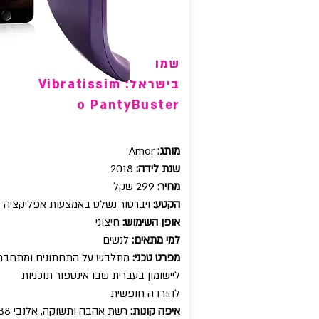
שמו
בישראל: Vibratissim
o PantyBuster
מותג:
Amor
שנת לידה:
2018
מחיר:
299 שקל
הקטע:
ויברטור נשלט באמצעות אפליקציה
אופן השימוש:
חיצוני
למי מתאים:
לנשים
מפרט טכני:
מתלבש על התחתונים ומתחבר
ליישומון בעברית שבו אינספור תוכניות
להורדה חופשית
איפה קונות: