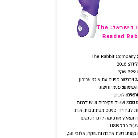
שמו בישראל: The
Beaded Rab
The Rabbit Company
ידה:
2018
999 שקל
:
ויברטור פנינים עם אוזני ארנבון
השימוש:
פנימי וחיצוני
תאים:
לנשים
טכני:
שישה מקצבים ושש דרגות
ת לבחירה, פנינים מסתובבות, אוזני
ן ומאלץ אורגזמה לדגדגן, נטען
ות כבל USB
קונות:
רשת אהבה ותשוקה, אלנבי 38,