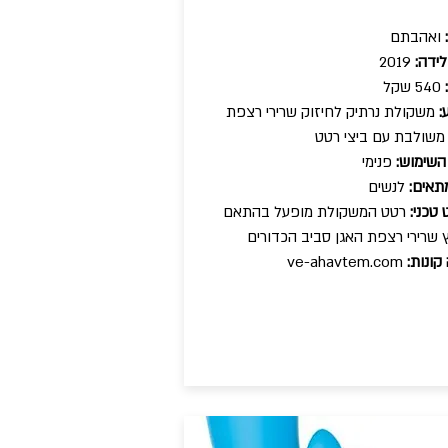
ואהבתם
ידה:
2019
540 שקל
:
משקולת נרתיק לחיזוק שרירי רצפת
משולבת עם ביצי רטט
השימוש:
פנימי
תאים:
לנשים
טכני:
רטט המשקולת מופעל בהתאם
ץ שרירי רצפת האגן סביב הכדורים
קונות:
ve-ahavtem.com