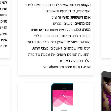
למי מ
הקטע:
ויברטור אנאלי לגברים שמותאם לגירוי
מפרט 
הערמונית, פי הטבעת והאשכים
שישה 
אופן השימוש:
פנימי וחיצוני
מאפשר
למי מתאים:
לנשים וגברים
הג׳י 
מפרט טכני:
בעל ראש שמותאם לערמונית
נשיקה
וכדורי פלדה מסתובבים שמיועדים לפי
איפה 
הטבעת ופועלים באופן סימולטני. הזנב בעל
תל א
רטט עדין שמתאים לאשכים. מצבי הרטט
והתנועה השונים משנים את צבעה של נורת
הלד הקבועה באביזר
איפה קונות:
ve-ahavtem.com