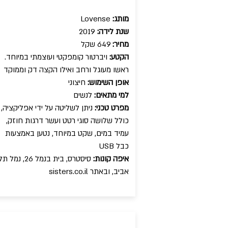
מותג:
Lovense
שנת לידה:
2019
מחיר:
649 שקל
הקטע:
ויברטור קומפקטי ועוצמתי במיוחד.
ראשו מעוגל ורחב ואילו הקצה דק וממוקד
אופן השימוש:
חיצוני
למי מתאים:
לנשים
מפרט טכני:
ניתן לשליטה על ידי אפליקציה,
כולל שלושה סוגי רטט ועשר דרגות חוזק,
עמיד במים, שקט במיוחד, נטען באמצעות
כבל USB
איפה קונות:
סיסטרס, בית בנמל 26, נמל ת
אביב, ובאתר sisters.co.il