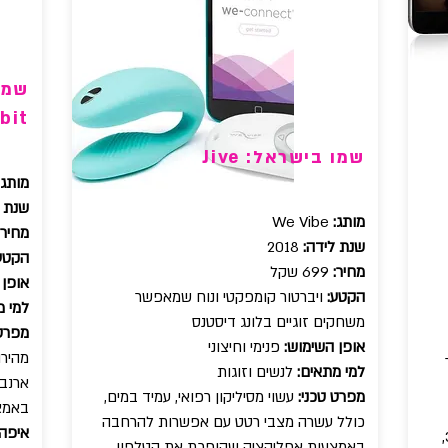
bit
שמו בישראל: Jive
מותג:
שנת ל
מותג:
We Vibe
מחיר:
שנת לידה:
2018
הקטע
מחיר:
699 שקל
אופן 
הקטע:
ויברטור קומפקטי ונוח שמאפשר
למי מ
משחקים זוגיים בלונג דיסטנס
מפרט 
אופן השימוש:
פנימי וחיצוני
מהירו
למי מתאים:
לנשים וזוגות
ארנבו
מפרט טכני:
עשוי מסיליקון רפואי, עמיד במים,
באמצע
כולל עשרה מצבי רטט עם אפשרות להרחבה
איפה 
רשת אהבה ותשוקה, אלנבי 38,
באמצעות אפליקציה שהופכת את הטלפון