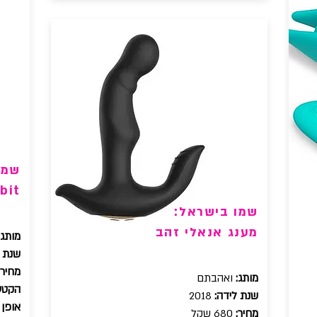
שמו
bit
שמו בישראל:
מענג אנאלי זהב
מותג:
שנת ל
מחיר:
מותג:
ואהבתם
הקטע
שנת לידה:
2018
אופן 
מחיר:
680 שקל