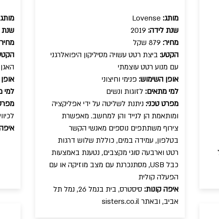
מותג:
Lovense
מותג:
שנת לידה:
2019
שנת ל
מחיר:
879 שקל
מחיר:
הקטע:
ביצת רטט עשויה מסיליקון היפואלרגני
הקטע
עם מנוע רטט עוצמתי
האגן 
אופן השימוש:
פנימי וחיצוני
אופן 
למי מתאים:
לזוגות ונשים
למי מ
מפרט טכני:
ניתנת לשליטה על ידי אפליקציה
מפרט 
ומותאמת הן לנייד והן למחשב. מאפשרת
לכיוו
צירוף משתתפים נוספים מאנשי הקשר
איפה 
בטלפון, עמידה במים, כוללת שלוש דרגות
ל
רטט וארבעה סוגי מקצבים, נטענת באמצעות
כבל USB, מסתנכרנת עם מצב מוזיקה או עם
הפעלה קולית
איפה קונות:
סיסטרס, בית בנמל 26, נמל תל
אביב, ובאתר sisters.co.il